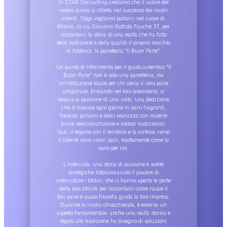
In STAR Consulting crediamo che il valore del
nostro lavoro si rifletta nel successo dei nostri
clienti. Oggi vogliamo portarvi nel cuore di
Milano, in via Giovanni Battista Fauché 37, per
raccontarvi la storia di una realtà che ha fatto
della tradizione e della qualità il proprio marchio
di fabbrica: la panetteria "Il Buon Pane".
Un punto di riferimento per il gusto autentico "Il
Buon Pane" non è solo una panetteria, ma
un’istituzione locale per chi cerca il vero pane
artigianale. Entrando nel loro laboratorio, si
respira la passione di una volta: una dedizione
che si traduce ogni giorno in pani fragranti,
focacce, grissini e dolci realizzati con materie
prime selezionatissime e metodi tradizionali.
Qui, il legame con il territorio e la cortesia verso
il cliente sono valori sacri, esattamente come lo
sono per noi.
L’intervista: una storia di passione e scelte
strategiche Abbiamo avuto il piacere di
intervistare i titolari, che ci hanno aperto le porte
della loro attività per raccontarci come nasce il
loro pane e quale filosofia guida la loro impresa.
Durante la nostra chiacchierata, è emerso un
aspetto fondamentale: anche una realtà storica e
legata alla tradizione ha bisogno di soluzioni