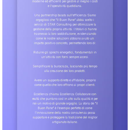
moderne ed efficienti per gestire al meglio i costi
e l'operatività quotidiana.
Una partnership basata sull'efficienza Siamo
orgogliosi che "Il Buon Pane" abbia scelto i
servizi di STAR Consulting per ottimizzare la
gestione della propria attività. I titolari ci hanno
trasmesso la loro soddisfazione, evidenziando
come le nostre soluzioni abbiano avuto un
impatto positivo concreto, permettendo loro di:
Ridurre gli sprechi energetici, fondamentali in
un'attività con forni sempre accesi.
Semplificare la burocrazia, lasciando più tempo
alla creazione dei loro prodotti.
Avere un supporto diretto e affidabile, proprio
come quello che loro offrono ai propri clienti.
Eccellenza chiama Eccellenza Collaborare con
realtà che puntano così in alto sulla qualità è per
noi un motivo di grande orgoglio. La storia de "Il
Buon Pane" è l'esempio perfetto di come
l'innovazione della nostra consulenza possa
supportare e proteggere la tradizione del miglior
artigianato italiano.