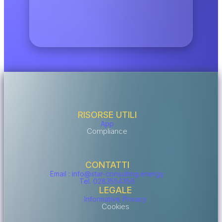
RISORSE UTILI
App
Compliance
CONTATTI
Email : info@star-consulting.energy
Tel. 0283554356
LEGALE
Informative Privacy
Cookies